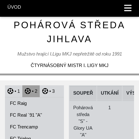
ÚVOD
POHÁROVÁ STŘEDA
JIHLAVA
Mužstvo hrající I.Ligu MKJ nepřetržitě od roku 1991
ČTYRNÁSOBNÝ MISTR I. LIGY MKJ
• 1
• 2
• 3
SOUPEŘ
UTKÁNÍ
VÝSL
FC Raig
Pohárová
1
4
středa
FC Real ´91 "A"
"S" -
FC Trencamp
Glory UA
"A"
FC Trialog