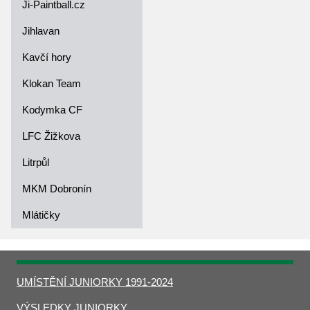
Ji-Paintball.cz
Jihlavan
Kavčí hory
Klokan Team
Kodymka CF
LFC Žižkova
Litrpůl
MKM Dobronín
Mlátičky
UMÍSTĚNÍ JUNIORKY 1991-2024
VÝSLEDKY JUNIORKY