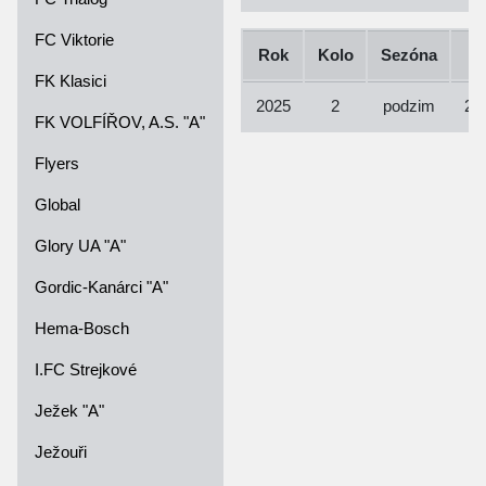
FC Viktorie
Rok
Kolo
Sezóna
FK Klasici
2025
2
podzim
21
FK VOLFÍŘOV, A.S. "A"
Flyers
Global
Glory UA "A"
Gordic-Kanárci "A"
Hema-Bosch
I.FC Strejkové
Ježek "A"
Ježouři