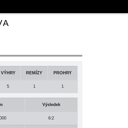
VA
VÝHRY
REMÍZY
PROHRY
5
1
1
m
Výsledek
000
6:2