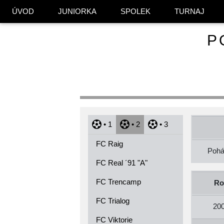
ÚVOD
JUNIORKA
SPOLEK
TURNAJ
P
• 1
• 2
• 3
FC Raig
Pohá
FC Real ´91 "A"
FC Trencamp
Ro
FC Trialog
20
FC Viktorie