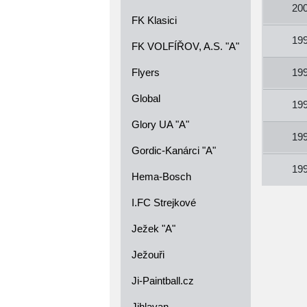
20
FK Klasici
19
FK VOLFÍŘOV, A.S. "A"
Flyers
19
Global
19
Glory UA "A"
19
Gordic-Kanárci "A"
19
Hema-Bosch
I.FC Strejkové
Ježek "A"
Ježouři
Ji-Paintball.cz
Jihlavan