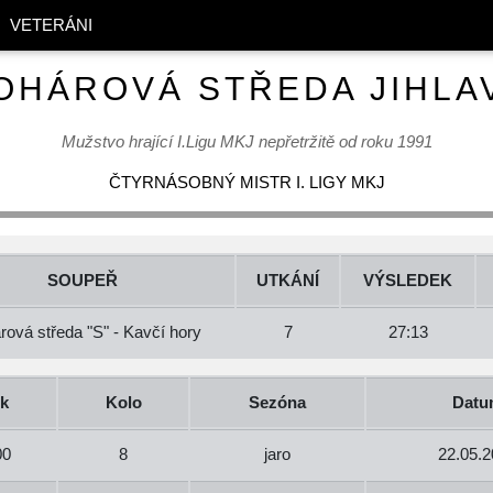
VETERÁNI
OHÁROVÁ STŘEDA JIHLA
Mužstvo hrající I.Ligu MKJ nepřetržitě od roku 1991
ČTYRNÁSOBNÝ MISTR I. LIGY MKJ
SOUPEŘ
UTKÁNÍ
VÝSLEDEK
rová středa "S" - Kavčí hory
7
27:13
k
Kolo
Sezóna
Datu
00
8
jaro
22.05.2