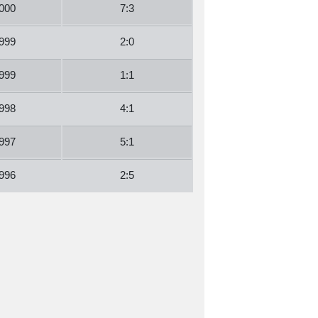
000
7:3
999
2:0
999
1:1
998
4:1
997
5:1
996
2:5