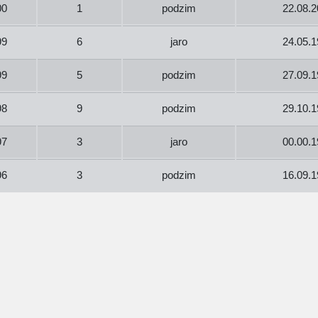
00
1
podzim
22.08.2
99
6
jaro
24.05.1
99
5
podzim
27.09.1
98
9
podzim
29.10.1
97
3
jaro
00.00.1
96
3
podzim
16.09.1